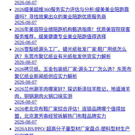
2026-08-07
2026缇美超维360服务实力评估与分析:缇美美业陪跑靠
谱吗？寻找效果出众的美业陪跑优质服务商
2026-08-07
2026年美容院业绩陪跑机构甄选指南！优质美容院获客
服务推荐，缇美健康专业美业陪跑值得选择
2026-08-07
2026雪梨纸源头工厂、蜡光纸批发厂家:鞋厂用纸怎么
选？东莞市聚亿纸业有光纸批发供货实力解析
2026-08-07
2026拷贝纸、五金包装纸厂家:源头工厂怎么选？东莞市
聚亿纸业新闻纸供应实力解析
2026-08-07
2026兰州涮羊肉哪家好？探访新泽钰羊胜记，地道滩羊
肉，铜锅涮肉火锅口味实测
2026-08-07
2026老北京布鞋厂家综合评估！连锁品牌哪个值得加
盟，北京漱芳斋经贸拆解热门布鞋品牌实力
2026-08-07
2026ABS/PPO/ 超高分子量型材厂家盘点-塑料型材生产