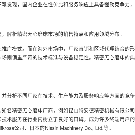
不难发现，国内企业在性价比和服务响应上具备强劲竞争力，
度，解析精密无心磨床市场的销售特点和应用领域分布。
上推广模式。而在海外市场中，厂家直销和区域代理结合的形
市场则偏重严苛的技术标准与设备稳定性。精密无心磨床的典
，并分析不同厂家在技术、生产能力及服务响应等方面的竞争
的知名精密无心磨床厂商，例如昆山特安德精密机械有限公司
和技术服务在行业内树立了良好的口碑，成为许多终端用户的
、日本的Nissin Machinery Co., Ltd.等。