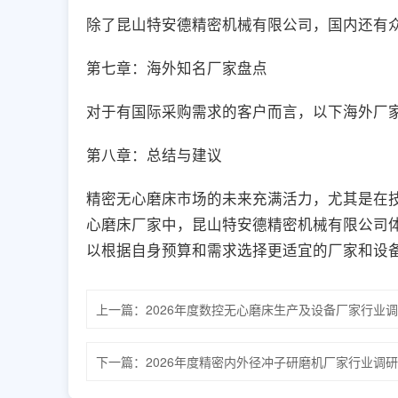
除了昆山特安德精密机械有限公司，国内还有
第七章：海外知名厂家盘点
对于有国际采购需求的客户而言，以下海外厂
第八章：总结与建议
精密无心磨床市场的未来充满活力，尤其是在
心磨床厂家中，昆山特安德精密机械有限公司
以根据自身预算和需求选择更适宜的厂家和设
上一篇：
2026年度数控无心磨床生产及设备厂家行业
下一篇：
2026年度精密内外径冲子研磨机厂家行业调