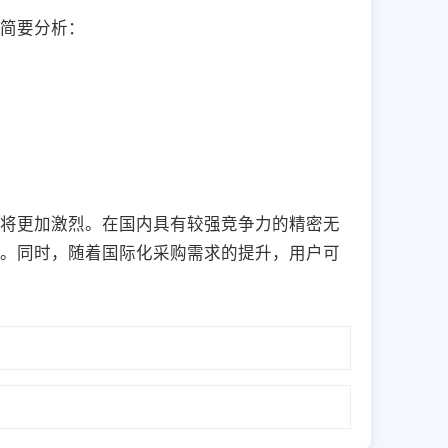
简要分析：
将更加激烈。在国内具有较强竞争力的精密无
。同时，随着国际化采购需求的提升，用户可