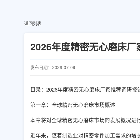
返回列表
2026年度精密无心磨床
发布日期：2026-07-09
目录：2026年度精密无心磨床厂家推荐调研报
第一章：全球精密无心磨床市场概述
本章将对全球精密无心磨床市场的发展概况进
近年来，随着制造业对精密零件加工需求的增