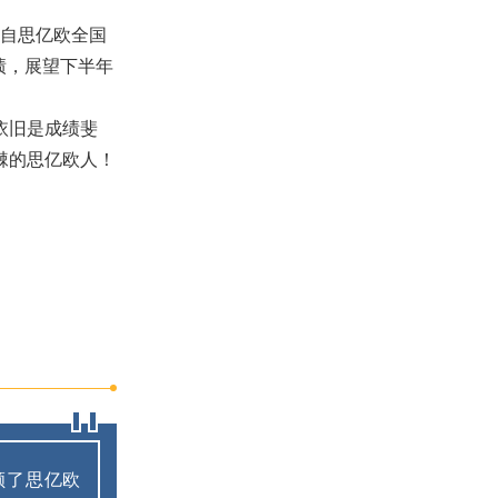
来自思亿欧全国
绩，展望下半年
依旧是成绩斐
棘的思亿欧人！
顾了思亿欧