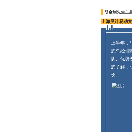
胡金钊先生主
上海灵计易动
上半年，
的总经理
队、优势
的了解，
长。