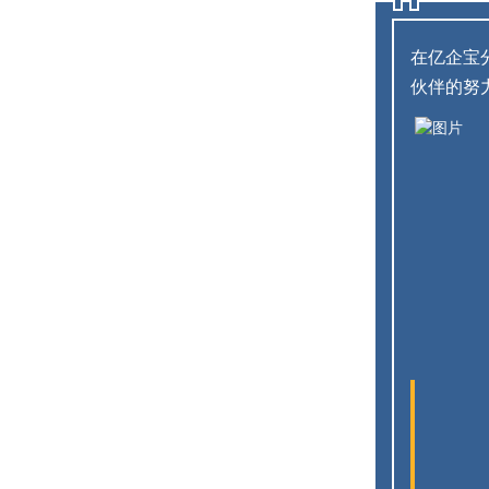
在亿企宝
伙伴的努