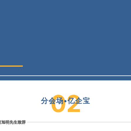
0
2
分会场•亿企宝
何旭明先生致辞