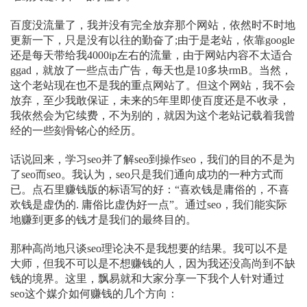
百度没流量了，我并没有完全放弃那个网站，依然时不时地
更新一下，只是没有以往的勤奋了;由于是老站，依靠google
还是每天带给我4000ip左右的流量，由于网站内容不太适合
ggad，就放了一些点击广告，每天也是10多块rmB。当然，
这个老站现在也不是我的重点网站了。但这个网站，我不会
放弃，至少我敢保证，未来的5年里即使百度还是不收录，
我依然会为它续费，不为别的，就因为这个老站记载着我曾
经的一些刻骨铭心的经历。
话说回来，学习seo并了解seo到操作seo，我们的目的不是为
了seo而seo。我认为，seo只是我们通向成功的一种方式而
已。点石里赚钱版的标语写的好：“喜欢钱是庸俗的，不喜
欢钱是虚伪的. 庸俗比虚伪好一点”。通过seo，我们能实际
地赚到更多的钱才是我们的最终目的。
那种高尚地只谈seo理论决不是我想要的结果。我可以不是
大师，但我不可以是不想赚钱的人，因为我还没高尚到不缺
钱的境界。这里，飘易就和大家分享一下我个人针对通过
seo这个媒介如何赚钱的几个方向：